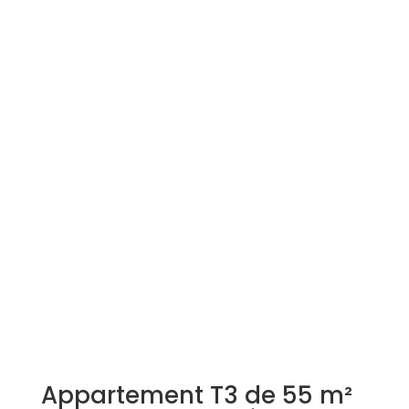
Simulation d'emprunt
Estimer mon bien
Rejoindre Weloge
Trouver un consultant
Accès propriétaire / locataire
Appartement T3 de 55 m²