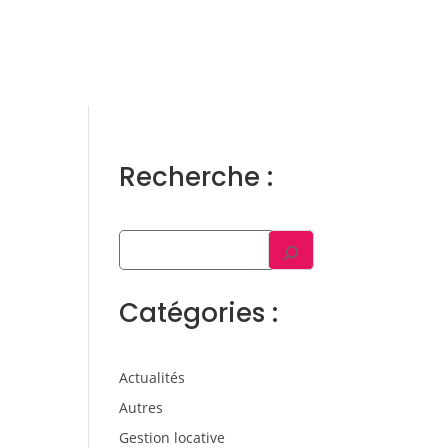
ens
Gestion locative
Témoignages
Blog
Contact
Trouver un consultant
Accès propriétaire / locataire
Recherche :
Catégories :
Actualités
Autres
Gestion locative