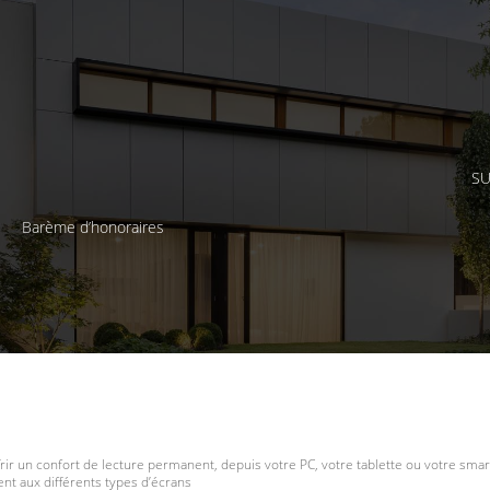
SU
Barème d’honoraires
frir un confort de lecture permanent, depuis votre PC, votre tablette ou votre smar
t aux différents types d’écrans