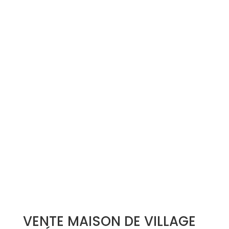
Simulation d'emprunt
Estimer mon bien
Rejoindre Weloge
Trouver un consultant
Accès propriétaire / locataire
VENTE MAISON DE VILLAGE