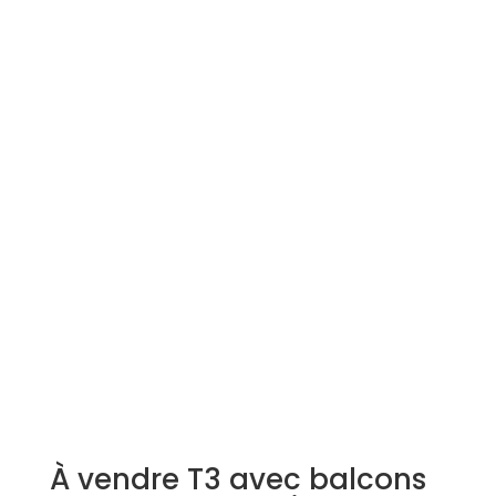
Simulation d'emprunt
Estimer mon bien
Rejoindre Weloge
Trouver un consultant
Accès propriétaire / locataire
À vendre T3 avec balcons