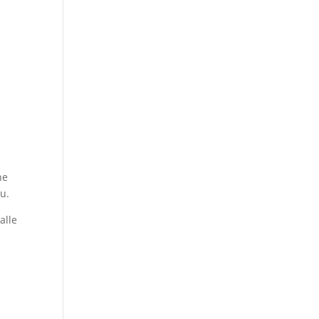
ne
au.
alle