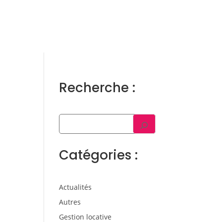
ens
Gestion locative
Témoignages
Blog
Contact
Trouver un consultant
Accès propriétaire / locataire
Recherche :
Catégories :
Actualités
Autres
Gestion locative