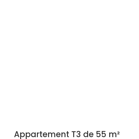
Simulation d'emprunt
Estimer mon bien
Rejoindre Weloge
Trouver un consultant
Accès propriétaire / locataire
Appartement T3 de 55 m²