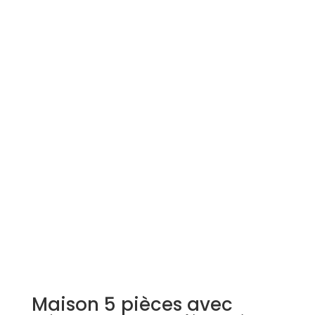
Simulation d'emprunt
Estimer mon bien
Rejoindre Weloge
Trouver un consultant
Accès propriétaire / locataire
Maison 5 pièces avec