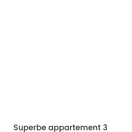
Simulation d'emprunt
Estimer mon bien
Rejoindre Weloge
Trouver un consultant
Accès propriétaire / locataire
Superbe appartement 3