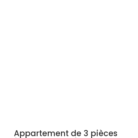
Simulation d'emprunt
Estimer mon bien
Rejoindre Weloge
Trouver un consultant
Accès propriétaire / locataire
Appartement de 3 pièces