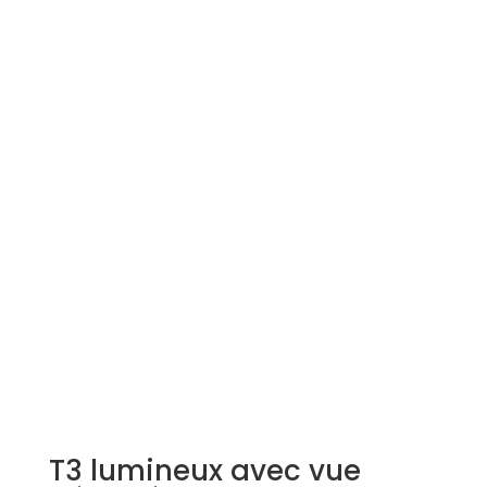
Simulation d'emprunt
Estimer mon bien
Rejoindre Weloge
Trouver un consultant
Accès propriétaire / locataire
T3 lumineux avec vue