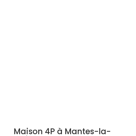
Simulation d'emprunt
Estimer mon bien
Rejoindre Weloge
Trouver un consultant
Accès propriétaire / locataire
Maison 4P à Mantes-la-