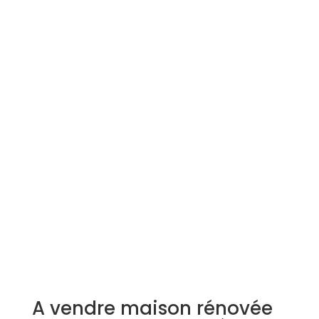
Simulation d'emprunt
Estimer mon bien
Rejoindre Weloge
Trouver un consultant
Accès propriétaire / locataire
A vendre maison rénovée