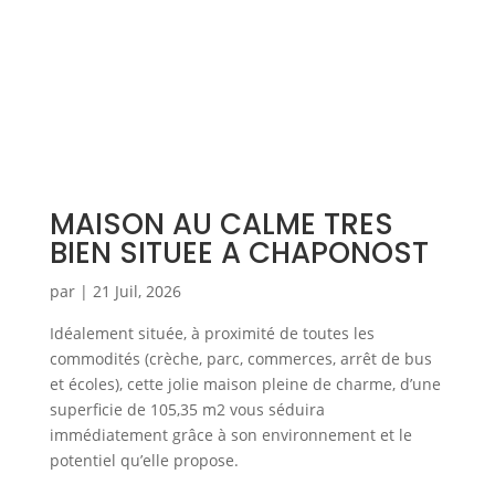
Simulation d'emprunt
Estimer mon bien
MAISON AU CALME TRES
BIEN SITUEE A CHAPONOST
Rejoindre Weloge
Trouver un consultant
par
|
21 Juil, 2026
Accès propriétaire / locataire
Idéalement située, à proximité de toutes les
commodités (crèche, parc, commerces, arrêt de bus
et écoles), cette jolie maison pleine de charme, d’une
superficie de 105,35 m2 vous séduira
immédiatement grâce à son environnement et le
potentiel qu’elle propose.