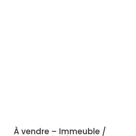
Simulation d'emprunt
Estimer mon bien
Rejoindre Weloge
Trouver un consultant
Accès propriétaire / locataire
À vendre – Immeuble /