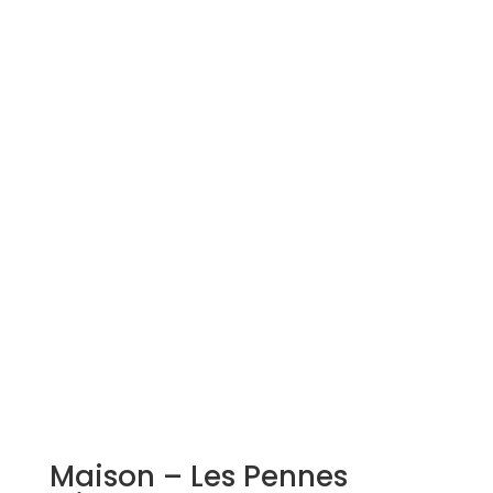
Simulation d'emprunt
Estimer mon bien
Rejoindre Weloge
Trouver un consultant
Accès propriétaire / locataire
Maison – Les Pennes