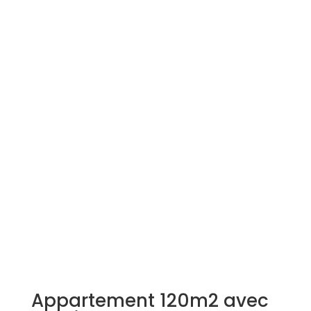
Simulation d'emprunt
Estimer mon bien
Rejoindre Weloge
Trouver un consultant
Accès propriétaire / locataire
Appartement 120m2 avec