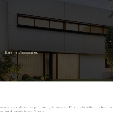
SU
Barème d’honoraires
frir un confort de lecture permanent, depuis votre PC, votre tablette ou votre smar
t aux différents types d’écrans