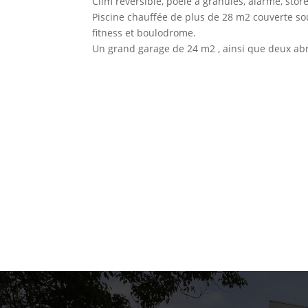
Clim réversible, poêle à granules, alarme, store
Piscine chauffée de plus de 28 m2 couverte s
fitness et boulodrome.
Un grand garage de 24 m2 , ainsi que deux abr