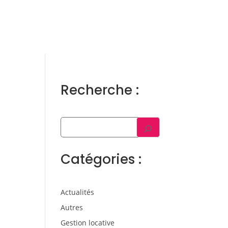
ens
Gestion locative
Témoignages
Blog
Contact
Trouver un consultant
Accès propriétaire / locataire
Recherche :
Catégories :
Actualités
Autres
Gestion locative