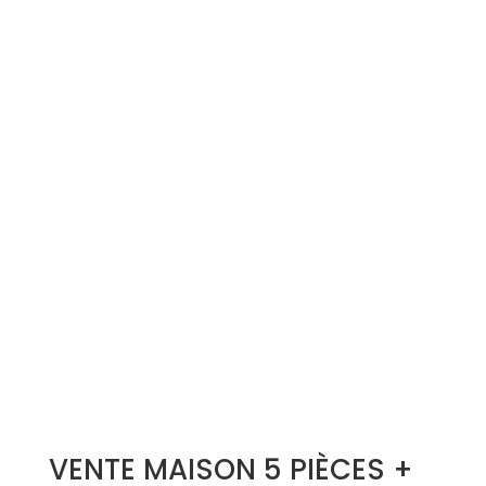
Simulation d'emprunt
Estimer mon bien
Rejoindre Weloge
Trouver un consultant
Accès propriétaire / locataire
VENTE MAISON 5 PIÈCES +