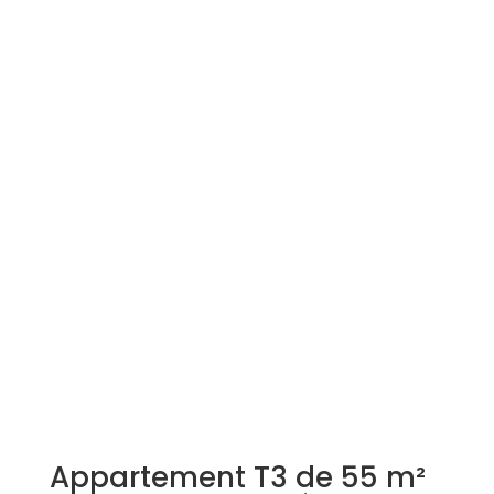
Simulation d'emprunt
Estimer mon bien
Rejoindre Weloge
Trouver un consultant
Accès propriétaire / locataire
Appartement T3 de 55 m²