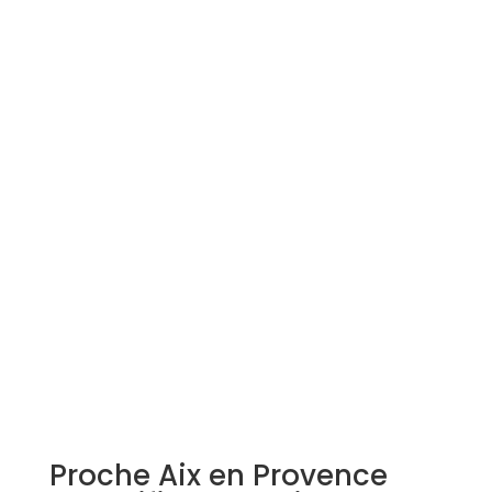
Simulation d'emprunt
Estimer mon bien
Rejoindre Weloge
Trouver un consultant
Accès propriétaire / locataire
Proche Aix en Provence