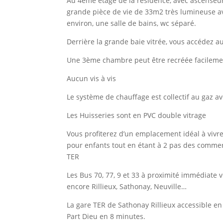
Au 4ème étage de la résidence, avec ascenseu
grande pièce de vie de 33m2 très lumineuse a
environ, une salle de bains, wc séparé.
Derrière la grande baie vitrée, vous accédez 
Une 3ème chambre peut être recréée facileme
Aucun vis à vis
Le système de chauffage est collectif au gaz a
Les Huisseries sont en PVC double vitrage
Vous profiterez d’un emplacement idéal à vivr
pour enfants tout en étant à 2 pas des commer
TER
Les Bus 70, 77, 9 et 33 à proximité immédiate 
encore Rillieux, Sathonay, Neuville…
La gare TER de Sathonay Rillieux accessible en
Part Dieu en 8 minutes.