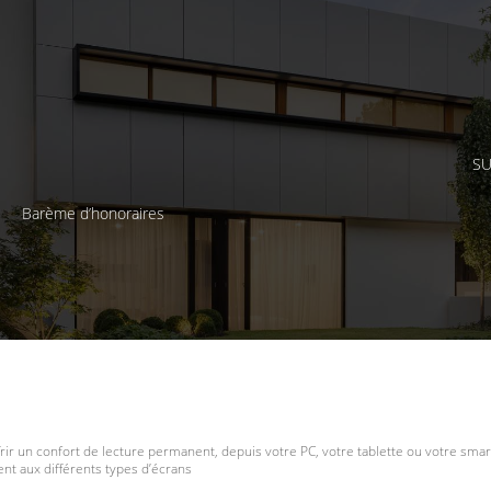
SU
Barème d’honoraires
frir un confort de lecture permanent, depuis votre PC, votre tablette ou votre smar
t aux différents types d’écrans