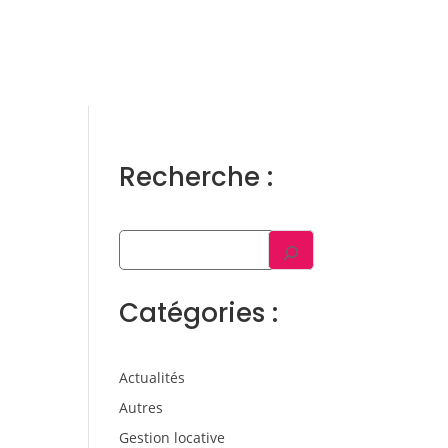
ens
Gestion locative
Témoignages
Blog
Contact
Trouver un consultant
Accès propriétaire / locataire
Recherche :
Catégories :
Actualités
Autres
Gestion locative