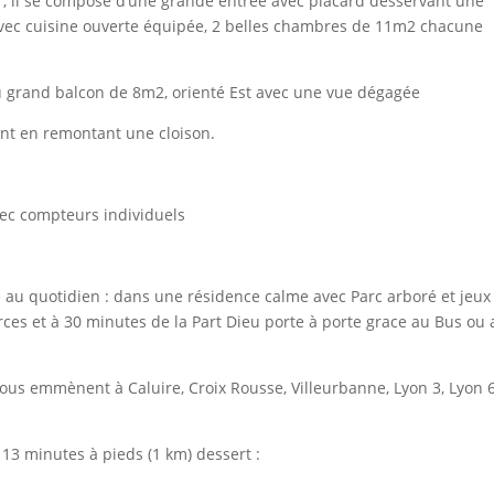
r, il se compose d’une grande entrée avec placard desservant une
vec cuisine ouverte équipée, 2 belles chambres de 11m2 chacune
au grand balcon de 8m2, orienté Est avec une vue dégagée
nt en remontant une cloison.
vec compteurs individuels
e au quotidien : dans une résidence calme avec Parc arboré et jeux
ces et à 30 minutes de la Part Dieu porte à porte grace au Bus ou 
vous emmènent à Caluire, Croix Rousse, Villeurbanne, Lyon 3, Lyon 
 13 minutes à pieds (1 km) dessert :