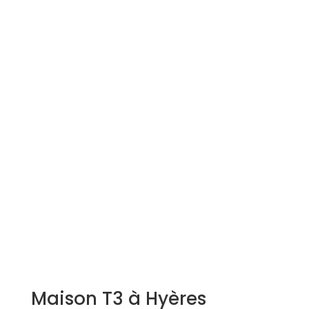
Simulation d'emprunt
Estimer mon bien
Rejoindre Weloge
Trouver un consultant
Accès propriétaire / locataire
Maison T3 à Hyères