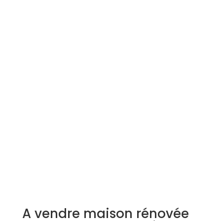
Simulation d'emprunt
Estimer mon bien
Rejoindre Weloge
Trouver un consultant
Accès propriétaire / locataire
A vendre maison rénovée