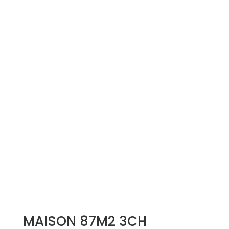
Simulation d'emprunt
Estimer mon bien
Rejoindre Weloge
Trouver un consultant
Accès propriétaire / locataire
MAISON 87M2 3CH