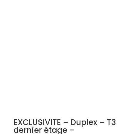
Simulation d'emprunt
Estimer mon bien
Rejoindre Weloge
Trouver un consultant
Accès propriétaire / locataire
EXCLUSIVITE – Duplex – T3
dernier étage –