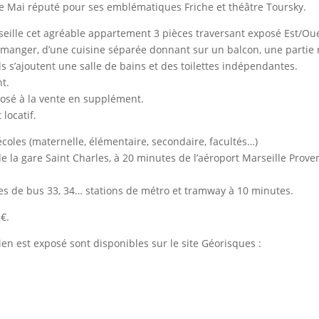
 de Mai réputé pour ses emblématiques Friche et théâtre Toursky.
eille cet agréable appartement 3 pièces traversant exposé Est/Oue
à manger, d’une cuisine séparée donnant sur un balcon, une partie 
 s’ajoutent une salle de bains et des toilettes indépendantes.
t.
posé à la vente en supplément.
locatif.
coles (maternelle, élémentaire, secondaire, facultés…)
de la gare Saint Charles, à 20 minutes de l’aéroport Marseille Prove
es de bus 33, 34… stations de métro et tramway à 10 minutes.
€.
ien est exposé sont disponibles sur le site Géorisques :