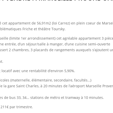
 cet appartement de 56,91m2 (loi Carrez) en plein coeur de Marsei
mblématiques Friche et théâtre Toursky.
ille (limite 1er arrondissement) cet agréable appartement 3 pièc
ne entrée, d’un séjour/salle à manger, d’une cuisine semi-ouverte
essert 2 chambres, 3 placards de rangements auxquels s’ajoutent u
t.
locatif avec une rentabilité d’environ 5,90%.
coles (maternelle, élémentaire, secondaire, facultés…)
de la gare Saint Charles, à 20 minutes de l’aéroport Marseille Prove
es de bus 33, 34… stations de métro et tramway à 10 minutes.
 211€ par trimestre.