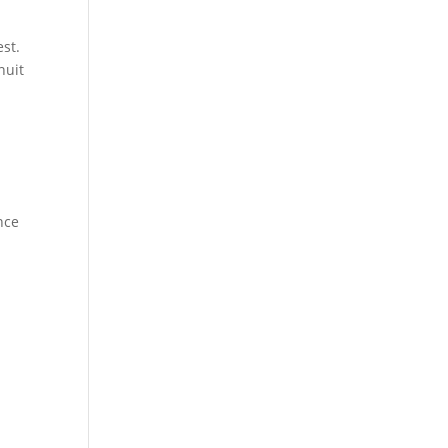
st.
nuit
nce