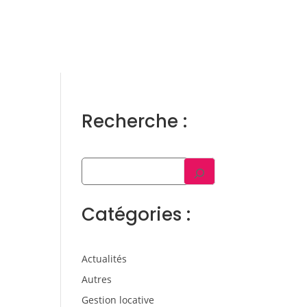
ens
Gestion locative
Témoignages
Blog
Contact
Trouver un consultant
Accès propriétaire / locataire
Recherche :
Catégories :
Actualités
Autres
Gestion locative