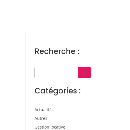
ens
Gestion locative
Témoignages
Blog
Contact
Trouver un consultant
Accès propriétaire / locataire
Recherche :
Catégories :
Actualités
Autres
Gestion locative