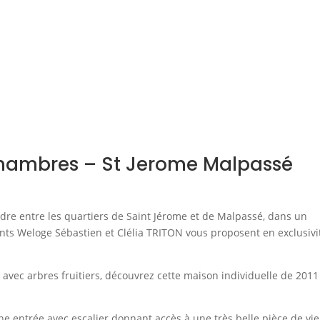
chambres – St Jerome Malpassé
e entre les quartiers de Saint Jérome et de Malpassé, dans un
nts Weloge Sébastien et Clélia TRITON vous proposent en exclusivi
 avec arbres fruitiers, découvrez cette maison individuelle de 2011
 entrée avec escalier donnant accès à une très belle pièce de vie