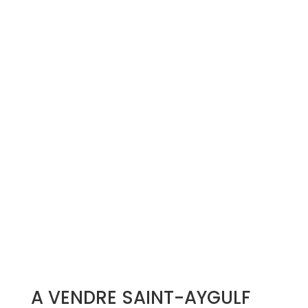
Simulation d'emprunt
Estimer mon bien
Rejoindre Weloge
Trouver un consultant
Accès propriétaire / locataire
A VENDRE SAINT-AYGULF