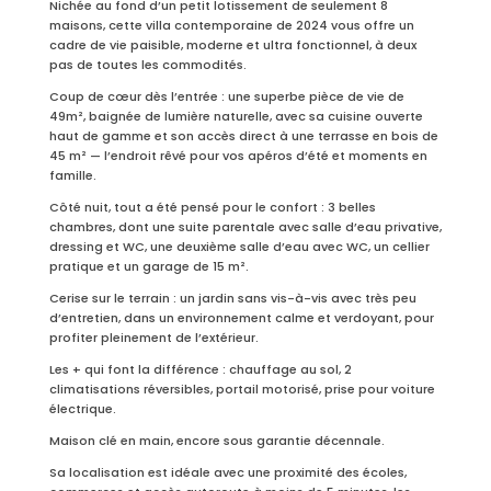
Nichée au fond d’un petit lotissement de seulement 8
maisons, cette villa contemporaine de 2024 vous offre un
cadre de vie paisible, moderne et ultra fonctionnel, à deux
pas de toutes les commodités.
Coup de cœur dès l’entrée : une superbe pièce de vie de
49m², baignée de lumière naturelle, avec sa cuisine ouverte
haut de gamme et son accès direct à une terrasse en bois de
45 m² — l’endroit rêvé pour vos apéros d’été et moments en
famille.
Côté nuit, tout a été pensé pour le confort : 3 belles
chambres, dont une suite parentale avec salle d’eau privative,
dressing et WC, une deuxième salle d’eau avec WC, un cellier
pratique et un garage de 15 m².
Cerise sur le terrain : un jardin sans vis-à-vis avec très peu
d’entretien, dans un environnement calme et verdoyant, pour
profiter pleinement de l’extérieur.
Les + qui font la différence : chauffage au sol, 2
climatisations réversibles, portail motorisé, prise pour voiture
électrique.
Maison clé en main, encore sous garantie décennale.
Sa localisation est idéale avec une proximité des écoles,