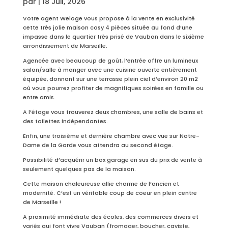
par
|
18 Juil, 2026
Votre agent Weloge vous propose à la vente en exclusivité
cette très jolie maison cosy 4 pièces située au fond d’une
impasse dans le quartier très prisé de Vauban dans le sixième
arrondissement de Marseille.
Agencée avec beaucoup de goût, l’entrée offre un lumineux
salon/salle à manger avec une cuisine ouverte entièrement
équipée, donnant sur une terrasse plein ciel d’environ 20 m2
où vous pourrez profiter de magnifiques soirées en famille ou
entre amis.
A l’étage vous trouverez deux chambres, une salle de bains et
des toilettes indépendantes.
Enfin, une troisième et dernière chambre avec vue sur Notre-
Dame de la Garde vous attendra au second étage.
Possibilité d’acquérir un box garage en sus du prix de vente à
seulement quelques pas de la maison.
Cette maison chaleureuse allie charme de l’ancien et
modernité. C’est un véritable coup de coeur en plein centre
de Marseille !
A proximité immédiate des écoles, des commerces divers et
variés qui font vivre Vauban (fromager, boucher, caviste,