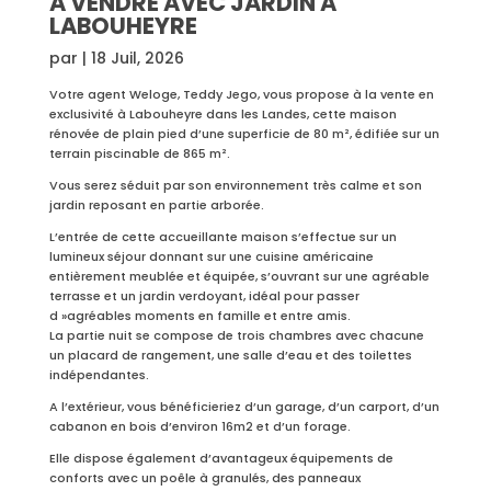
A VENDRE AVEC JARDIN A
LABOUHEYRE
par
|
18 Juil, 2026
Votre agent Weloge, Teddy Jego, vous propose à la vente en
exclusivité à Labouheyre dans les Landes, cette maison
rénovée de plain pied d’une superficie de 80 m², édifiée sur un
terrain piscinable de 865 m².
Vous serez séduit par son environnement très calme et son
jardin reposant en partie arborée.
L’entrée de cette accueillante maison s’effectue sur un
lumineux séjour donnant sur une cuisine américaine
entièrement meublée et équipée, s’ouvrant sur une agréable
terrasse et un jardin verdoyant, idéal pour passer
d »agréables moments en famille et entre amis.
La partie nuit se compose de trois chambres avec chacune
un placard de rangement, une salle d’eau et des toilettes
indépendantes.
A l’extérieur, vous bénéficieriez d’un garage, d’un carport, d’un
cabanon en bois d’environ 16m2 et d’un forage.
Elle dispose également d’avantageux équipements de
conforts avec un poêle à granulés, des panneaux