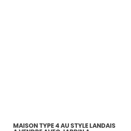
Simulation d'emprunt
Estimer mon bien
Rejoindre Weloge
Trouver un consultant
Accès propriétaire / locataire
MAISON TYPE 4 AU STYLE LANDAIS