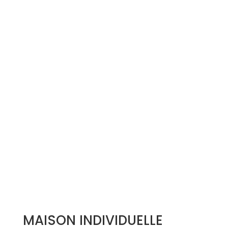
Simulation d'emprunt
Estimer mon bien
Rejoindre Weloge
Trouver un consultant
Accès propriétaire / locataire
MAISON INDIVIDUELLE