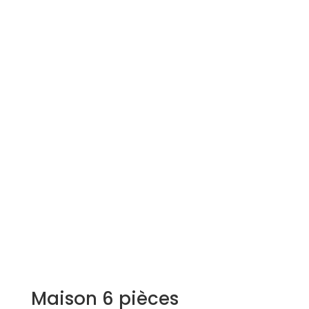
Simulation d'emprunt
Estimer mon bien
Rejoindre Weloge
Trouver un consultant
Accès propriétaire / locataire
Maison 6 pièces