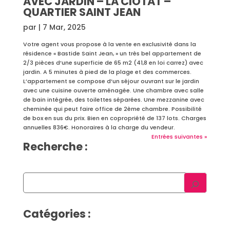
AVEC JARDIN – LA CIOTAT –
QUARTIER SAINT JEAN
par
|
7 Mar, 2025
Votre agent vous propose à la vente en exclusivité dans la
résidence « Bastide Saint Jean, » un très bel appartement de
2/3 pièces d’une superficie de 65 m2 (41,8 en loi carrez) avec
jardin. A 5 minutes à pied de la plage et des commerces.
L’appartement se compose d’un séjour ouvrant sur le jardin
avec une cuisine ouverte aménagée. Une chambre avec salle
de bain intégrée, des toilettes séparées. Une mezzanine avec
cheminée qui peut faire office de 2ème chambre. Possibilité
de box en sus du prix. Bien en copropriété de 137 lots. Charges
annuelles 836€. Honoraires à la charge du vendeur.
Entrées suivantes »
Recherche :
Catégories :