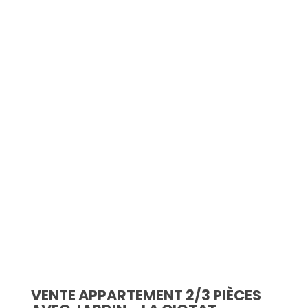
Simulation d'emprunt
Estimer mon bien
Rejoindre Weloge
Trouver un consultant
Accès propriétaire / locataire
VENTE APPARTEMENT 2/3 PIÈCES