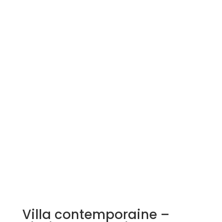
Simulation d'emprunt
Estimer mon bien
Rejoindre Weloge
Trouver un consultant
Accès propriétaire / locataire
Villa contemporaine –