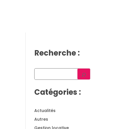
Gestion locative
Témoignages
Blog
Contact
Rejoindre Weloge
Trouver un consultant
Accès propriétaire / locataire
Recherche :
Catégories :
Actualités
Autres
Gestion locative