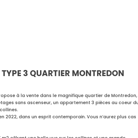
 TYPE 3 QUARTIER MONTREDON
ropose à la vente dans le magnifique quartier de Montredon,
 étages sans ascenseur, un appartement 3 pièces au coeur d
ollines.
 2022, dans un esprit contemporain. Vous n’aurez plus cas
7 m2 offrant une belle vue sur les collines et une grande