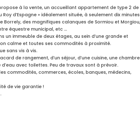
ropose à la vente, un accueillant appartement de type 2 de
 du Roy d’Espagne » idéalement située, à seulement dix minutes
ale Borrely, des magnifiques calanques de Sormiou et Morgiou
tre équestre municipal, etc …
ans un immeuble de deux étages, au sein d’une grande et
 son calme et toutes ses commodités à proximité.
e sans vis à vis.
lacard de rangement, d’un séjour, d’une cuisine, une chambre
d’eau avec toilettes. Peu de travaux sont à prévoir.
s les commodités, commerces, écoles, banques, médecins,
té de vie garantie !
.