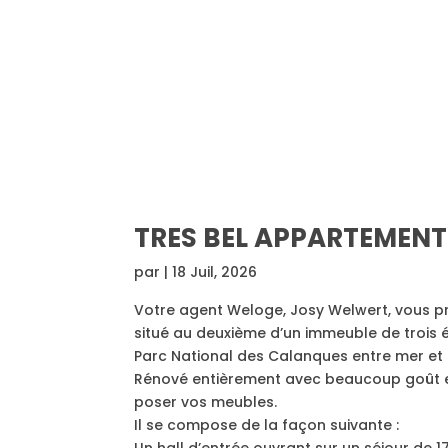
TRES BEL APPARTEMENT
par
|
18 Juil, 2026
Votre agent Weloge, Josy Welwert, vous p
situé au deuxième d’un immeuble de trois
Parc National des Calanques entre mer et c
Rénové entièrement avec beaucoup goût en
poser vos meubles.
Il se compose de la façon suivante :
Un hall d’entrée ouvrant sur un séjour de 1