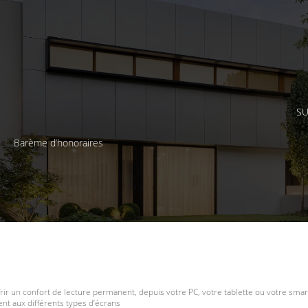
SU
Barème d’honoraires
frir un confort de lecture permanent, depuis votre PC, votre tablette ou votre smar
t aux différents types d’écrans