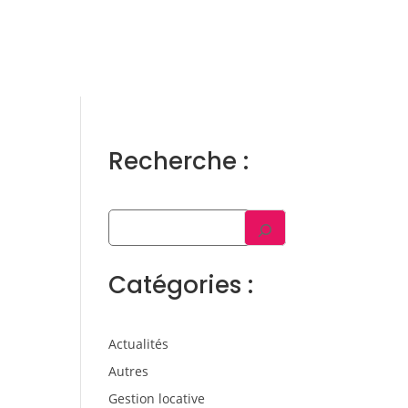
ens
Gestion locative
Témoignages
Blog
Contact
Trouver un consultant
Accès propriétaire / locataire
Recherche :
Catégories :
Actualités
Autres
Gestion locative