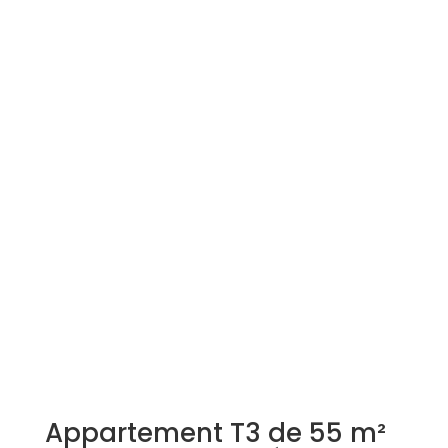
Simulation d'emprunt
Estimer mon bien
Rejoindre Weloge
Trouver un consultant
Accès propriétaire / locataire
Appartement T3 de 55 m²